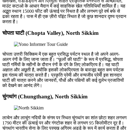
खसखस, रोडोडेंड्रोन और प्रिमुला सहित प्राकृतिक वनस्पति से आच्छादित,
माउंट कटाओ के आधार मैदान में कई साहसिक खेल गतिविधियाँ शामिल हैं। यह
अद्भुत स्थान 15000 फीट की ऊंचाई पर स्थित है और लगभग पूरे वर्ष बर्फ से
ढका रहता है। पास में ही एक ज़ीरो पॉइंट स्थित है जो कुछ शानदार दृश्य प्रदान
करता है।
चोपता घाटी (Chopta Valley), North Sikkim
चोपता उत्तरी सिक्किम में एक बहुत प्रसिद्ध पर्यटन स्थल है जो अपने अलग-
अलग रंगों के लिए जाना जाता है। “फूलों की घाटी” के रूप में प्रसिद्ध, चोपता
घाटी गर्मियों के महीनों के दौरान रंगों के दंगे के लिए लोकप्रिय है। यह घाटी
अज्ञात और अछूती है, क्योंकि इसकी लोकप्रियता के बावजूद बहुत कम पर्यटक
इस गंतव्य की यात्रा करते हैं। प्रकृति प्रेमी और वन्यजीव प्रेमी इस शानदार
घाटी की यात्रा करने और जानवरों, पौधों और पक्षियों की कई दुर्लभ प्रजातियों
को देखने का आनंद लेंगे।
चुंगथांग (Chungthang), North Sikkim
लाचेन और लाचुंग नदियों के संगम पर स्थित चुंगथांग का शांत छोटा शहर लगभग
1790 मीटर की ऊंचाई पर और गंगटोक शहर से लगभग 95 किलोमीटर दूर है।
चुंगथांग भारतीय सेना के लिए प्रमुख अग्रिम अड्डे के रूप में कार्य करता है और