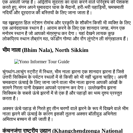
एक असली जगह है। अद्वितीय सुंदरता का दावा करने वाले परिदृश्य की पेशकश
करते हुए, मंगन अपने घुमावदार घास के मैदानों, हरी-भरी पहाड़ियों, चमचमाती
नदियों और दूरदराज की बस्तियों के लिए जाना जाता है।
यह खूबसूरत हिल स्टेशन रोमांच और प्रकृति के शौकीन किसी भी व्यक्ति के लिए
एक आनंददायक स्थान है। आराम करने के लिए एक शानदार जगह, मंगन एक
मनोरम स्थान है जो आपको मंत्रमुग्ध कर देगा। यहां देखने लायक कुछ
लोकप्रिय स्थान लैब्रांग मठ, फोडोंग गोम्पा और रोंग लुंगटेन ली संग्रहालय हैं।
भीम नाला (Bhim Nala), North Sikkim
चुंगथांग-लाचुंग स्ट्रीट में स्थित, भीम नाला झरना एक शानदार झरना है जिसे
उत्तरी सिक्किम के पर्यटन स्थलों में से किसी को भी नहीं भूलना चाहिए। अपनी
चमकदार ऊंचाई के लिए जाना जाने वाला भीम नाला झरना आपकी आंखों के
सामने गिरता पानी देखकर आपको प्रसन्न कर देगा। उल्लेखनीय झरना
सिक्किम के सबसे ऊंचे झरनों में से एक है और पहाड़ों का भव्य दृश्य प्रस्तुत
करता है।
अक्सर ऊंचे पहाड़ से गिरते हुए तीन चरणों वाले झरने के रूप में दिखने वाले भीम
नाला झरने की ऊंचाई के कारण इसकी तुलना अक्सर बॉलीवुड अभिनेता
अमिताभ बच्चन से की जाती है।
कंचनजंगा राष्ट्रीय उद्यान (Khangchendzonga National