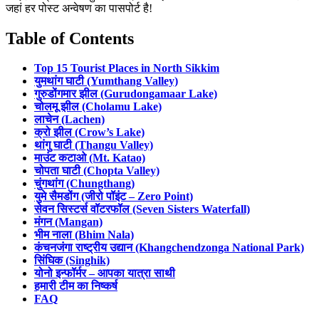
जहां हर पोस्ट अन्वेषण का पासपोर्ट है!
Table of Contents
Top 15 Tourist Places in North Sikkim
युमथांग घाटी (Yumthang Valley)
गुरुडोंगमार झील (Gurudongamaar Lake)
चोलमू झील (Cholamu Lake)
लाचेन (Lachen)
क्रो झील (Crow’s Lake)
थांगु घाटी (Thangu Valley)
माउंट कटाओ (Mt. Katao)
चोपता घाटी (Chopta Valley)
चुंगथांग (Chungthang)
युमे सैमडोंग (जीरो पॉइंट – Zero Point)
सेवन सिस्टर्स वॉटरफॉल (Seven Sisters Waterfall)
मंगन (Mangan)
भीम नाला (Bhim Nala)
कंचनजंगा राष्ट्रीय उद्यान (Khangchendzonga National Park)
सिंघिक (Singhik)
योनो इन्फॉर्मर – आपका यात्रा साथी
हमारी टीम का निष्कर्ष
FAQ