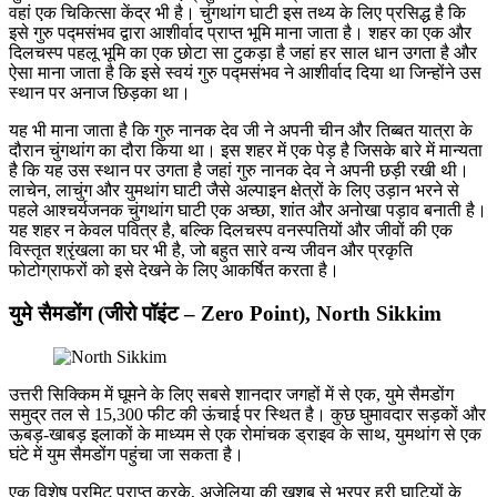
वहां एक चिकित्सा केंद्र भी है। चुंगथांग घाटी इस तथ्य के लिए प्रसिद्ध है कि
इसे गुरु पद्मसंभव द्वारा आशीर्वाद प्राप्त भूमि माना जाता है। शहर का एक और
दिलचस्प पहलू भूमि का एक छोटा सा टुकड़ा है जहां हर साल धान उगता है और
ऐसा माना जाता है कि इसे स्वयं गुरु पद्मसंभव ने आशीर्वाद दिया था जिन्होंने उस
स्थान पर अनाज छिड़का था।
यह भी माना जाता है कि गुरु नानक देव जी ने अपनी चीन और तिब्बत यात्रा के
दौरान चुंगथांग का दौरा किया था। इस शहर में एक पेड़ है जिसके बारे में मान्यता
है कि यह उस स्थान पर उगता है जहां गुरु नानक देव ने अपनी छड़ी रखी थी।
लाचेन, लाचुंग और युमथांग घाटी जैसे अल्पाइन क्षेत्रों के लिए उड़ान भरने से
पहले आश्चर्यजनक चुंगथांग घाटी एक अच्छा, शांत और अनोखा पड़ाव बनाती है।
यह शहर न केवल पवित्र है, बल्कि दिलचस्प वनस्पतियों और जीवों की एक
विस्तृत श्रृंखला का घर भी है, जो बहुत सारे वन्य जीवन और प्रकृति
फोटोग्राफरों को इसे देखने के लिए आकर्षित करता है।
युमे सैमडोंग (जीरो पॉइंट – Zero Point), North Sikkim
उत्तरी सिक्किम में घूमने के लिए सबसे शानदार जगहों में से एक, युमे सैमडोंग
समुद्र तल से 15,300 फीट की ऊंचाई पर स्थित है। कुछ घुमावदार सड़कों और
ऊबड़-खाबड़ इलाकों के माध्यम से एक रोमांचक ड्राइव के साथ, युमथांग से एक
घंटे में युम सैमडोंग पहुंचा जा सकता है।
एक विशेष परमिट प्राप्त करके, अजेलिया की खुशबू से भरपूर हरी घाटियों के