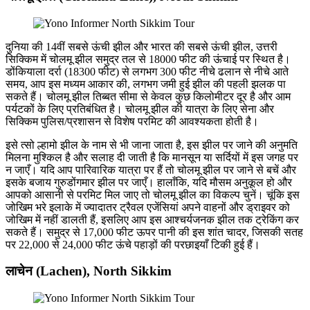
दुनिया की 14वीं सबसे ऊंची झील और भारत की सबसे ऊंची झील, उत्तरी
सिक्किम में चोलमू झील समुद्र तल से 18000 फीट की ऊंचाई पर स्थित है।
डोंकियाला दर्रा (18300 फीट) से लगभग 300 फीट नीचे ढलान से नीचे आते
समय, आप इस मध्यम आकार की, लगभग जमी हुई झील की पहली झलक पा
सकते हैं। चोलमू झील तिब्बत सीमा से केवल कुछ किलोमीटर दूर है और आम
पर्यटकों के लिए प्रतिबंधित है। चोलमू झील की यात्रा के लिए सेना और
सिक्किम पुलिस/प्रशासन से विशेष परमिट की आवश्यकता होती है।
इसे त्सो ल्हामो झील के नाम से भी जाना जाता है, इस झील पर जाने की अनुमति
मिलना मुश्किल है और सलाह दी जाती है कि मानसून या सर्दियों में इस जगह पर
न जाएँ। यदि आप पारिवारिक यात्रा पर हैं तो चोलमू झील पर जाने से बचें और
इसके बजाय गुरुडोंगमार झील पर जाएँ। हालाँकि, यदि मौसम अनुकूल हो और
आपको आसानी से परमिट मिल जाए तो चोलमू झील का विकल्प चुनें। चूंकि इस
जोखिम भरे इलाके में ज्यादातर ट्रैवल एजेंसियां ​​अपने वाहनों और ड्राइवर को
जोखिम में नहीं डालती हैं, इसलिए आप इस आश्चर्यजनक झील तक ट्रेकिंग कर
सकते हैं। समुद्र से 17,000 फीट ऊपर पानी की इस शांत चादर, जिसकी सतह
पर 22,000 से 24,000 फीट ऊंचे पहाड़ों की परछाइयाँ टिकी हुई हैं।
लाचेन (Lachen), North Sikkim