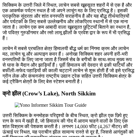
सिक्किम के उत्तरी जिले में स्थित, लाचेन सबसे खूबसूरत शहरों में से एक है और
एक आकर्षक पर्यटन स्थल है जो अपने लाचुंग मठ के लिए प्रसिद्ध है। इसकी
प्राकृतिक सुंदरता और शांत वनस्पति सराहनीय है और यह बौद्ध तीर्थयात्रियों
और पर्यटकों के लिए सबसे उल्लेखनीय और लोकप्रिय स्थानों में से एक माना
जाता है। लाचेन एक कम आबादी वाला खूबसूरत छुट्टियाँ बिताने का स्थान है,
जो पवित्र गुरुडोंगमार और त्सो लामू झीलों के प्रवेश द्वार के रूप में भी प्रसिद्ध
है।
लाचेन में सबसे प्रचलित क्षेत्र हिमालयी बौद्ध धर्म का निंगमा क्रम और लाचेन
मठ, लाचेन चू और अल्पाइन कवर हैं। अनोखा सिक्किम शहर अपनी हरी-भरी
वनस्पतियों के लिए जाना जाता है जिसमें सेब के बगीचों के साथ-साथ मुख्य रूप
से घास के मैदान और झाड़ियाँ हैं। पूर्वी हिमालय की देवदार से ढकी घाटियाँ और
बर्फीली-सफेद पहाड़ियों की काली चट्टानें लाचेन से शुरू होती हैं जो इसे प्रसिद्ध
ग्रीन लेक और कंचनजंगा राष्ट्रीय उद्यान ट्रेक सहित उत्तरी सिक्किम क्षेत्र के
कई ट्रैकिंग क्षेत्रों के लिए बेस स्टेशन बनाती है।
क्रो झील (Crow’s Lake), North Sikkim
उत्तरी सिक्किम के मनमोहक परिदृश्यों के बीच स्थित, क्रो झील एक छिपे हुए
रत्न के रूप में खड़ी है, जो हिमालय की गोद में आराम चाहने वालों के लिए एक
शांत विश्राम की पेशकश करती है। लगभग 14,000 फीट (4,267 मीटर) की
ऊंचाई पर स्थित, यह प्राचीन झील सामान्य रास्ते से दूर है, जिससे आगंतुकों को