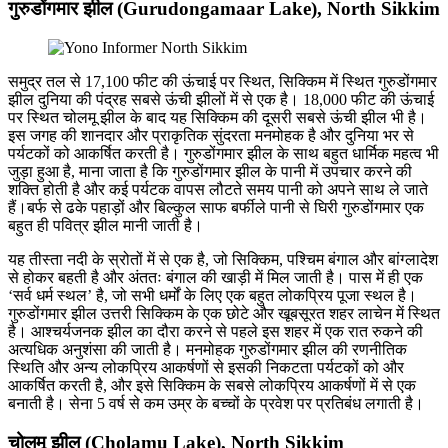
गुरुडोंगमार झील (Gurudongamaar Lake), North Sikkim
समुद्र तल से 17,100 फीट की ऊंचाई पर स्थित, सिक्किम में स्थित गुरुडोंगमार
झील दुनिया की पंद्रह सबसे ऊंची झीलों में से एक है। 18,000 फीट की ऊंचाई
पर स्थित चोलमू झील के बाद यह सिक्किम की दूसरी सबसे ऊंची झील भी है।
इस जगह की शानदार और प्राकृतिक सुंदरता मनमोहक है और दुनिया भर से
पर्यटकों को आकर्षित करती है। गुरुडोंगमार झील के साथ बहुत धार्मिक महत्व भी
जुड़ा हुआ है, माना जाता है कि गुरुडोंगमार झील के पानी में उपचार करने की
शक्ति होती है और कई पर्यटक वापस लौटते समय पानी को अपने साथ ले जाते
हैं।बर्फ से ढके पहाड़ों और बिल्कुल साफ बर्फीले पानी से घिरी गुरुडोंगमार एक
बहुत ही पवित्र झील मानी जाती है।
यह तीस्ता नदी के स्रोतों में से एक है, जो सिक्किम, पश्चिम बंगाल और बांग्लादेश
से होकर बहती है और अंततः बंगाल की खाड़ी में मिल जाती है। पास में ही एक
‘सर्व धर्म स्थल’ है, जो सभी धर्मों के लिए एक बहुत लोकप्रिय पूजा स्थल है।
गुरुडोंगमार झील उत्तरी सिक्किम के एक छोटे और खूबसूरत शहर लाचेन में स्थित
है। आश्चर्यजनक झील का दौरा करने से पहले इस शहर में एक रात रुकने की
अत्यधिक अनुशंसा की जाती है। मनमोहक गुरुडोंगमार झील की रणनीतिक
स्थिति और अन्य लोकप्रिय आकर्षणों से इसकी निकटता पर्यटकों को और
आकर्षित करती है, और इसे सिक्किम के सबसे लोकप्रिय आकर्षणों में से एक
बनाती है। सेना 5 वर्ष से कम उम्र के बच्चों के प्रवेश पर प्रतिबंध लगाती है।
चोलमू झील (Cholamu Lake), North Sikkim