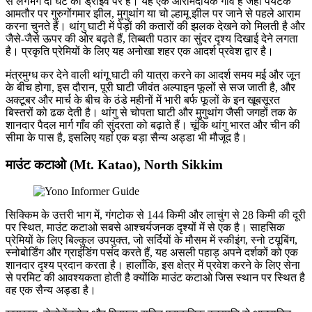
से लगभग दो घंटे की ड्राइव पर है। यह एक आरामदायक गाँव है जहाँ पर्यटक
आमतौर पर गुरुगोंगमार झील, मुगुथांग या चो ल्हामू झील पर जाने से पहले आराम
करना चुनते हैं। थांगु घाटी में पेड़ों की कतारों की झलक देखने को मिलती है और
जैसे-जैसे ऊपर की ओर बढ़ते हैं, तिब्बती पठार का सुंदर दृश्य दिखाई देने लगता
है। प्रकृति प्रेमियों के लिए यह अनोखा शहर एक आदर्श प्रवेश द्वार है।
मंत्रमुग्ध कर देने वाली थांगू घाटी की यात्रा करने का आदर्श समय मई और जून
के बीच होगा, इस दौरान, पूरी घाटी जीवंत अल्पाइन फूलों से सज जाती है, और
अक्टूबर और मार्च के बीच के ठंडे महीनों में भारी बर्फ फूलों के इन खूबसूरत
बिस्तरों को ढक देती है। थांगु से चोपता घाटी और मुगुथांग जैसी जगहों तक के
शानदार पैदल मार्ग गाँव की सुंदरता को बढ़ाते हैं। चूंकि थांगु भारत और चीन की
सीमा के पास है, इसलिए यहां एक बड़ा सैन्य अड्डा भी मौजूद है।
माउंट कटाओ (Mt. Katao), North Sikkim
सिक्किम के उत्तरी भाग में, गंगटोक से 144 किमी और लाचुंग से 28 किमी की दूरी
पर स्थित, माउंट कटाओ सबसे आश्चर्यजनक दृश्यों में से एक है। साहसिक
प्रेमियों के लिए बिल्कुल उपयुक्त, जो सर्दियों के मौसम में स्कीइंग, स्नो टयूबिंग,
स्नोबोर्डिंग और ग्राइंडिंग पसंद करते हैं, यह असली पहाड़ अपने दर्शकों को एक
शानदार दृश्य प्रदान करता है। हालाँकि, इस क्षेत्र में प्रवेश करने के लिए सेना
से परमिट की आवश्यकता होती है क्योंकि माउंट कटाओ जिस स्थान पर स्थित है
वह एक सैन्य अड्डा है।