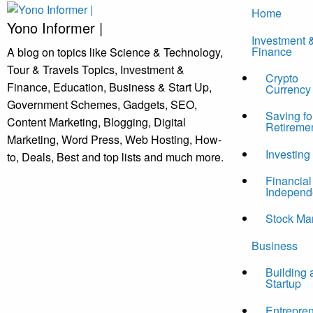
Skip
Home
to
Yono Informer |
Investment 
content
Finance
A blog on topics like Science & Technology,
Tour & Travels Topics, Investment &
Crypto
Finance, Education, Business & Start Up,
Currency
Government Schemes, Gadgets, SEO,
Saving fo
Content Marketing, Blogging, Digital
Retireme
Marketing, Word Press, Web Hosting, How-
Investing
to, Deals, Best and top lists and much more.
Financial
Independ
Stock Ma
Business
Building 
Startup
Entrepre