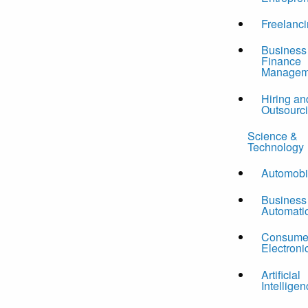
Freelanc
Business
Finance
Managem
Hiring an
Outsourc
Science &
Technology
Automobi
Business
Automati
Consume
Electroni
Artificial
Intelligen